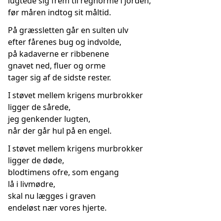
lugtede sig frem til regnorme i jorden,
før måren indtog sit måltid.
På græssletten går en sulten ulv
efter fårenes bug og indvolde,
på kadaverne er ribbenene
gnavet ned, fluer og orme
tager sig af de sidste rester.
I støvet mellem krigens murbrokker
ligger de sårede,
jeg genkender lugten,
når der går hul på en engel.
I støvet mellem krigens murbrokker
ligger de døde,
blodtimens ofre, som engang
lå i livmødre,
skal nu lægges i graven
endeløst nær vores hjerte.