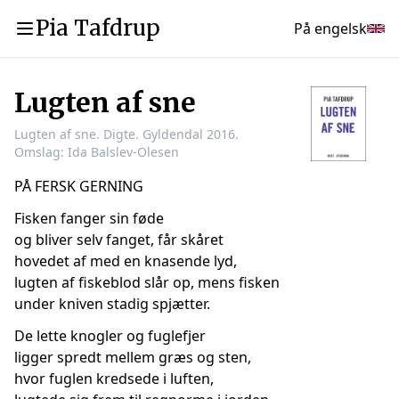
Pia Tafdrup
På engelsk
Lugten af sne
Lugten af sne. Digte. Gyldendal 2016.
Omslag: Ida Balslev-Olesen
PÅ FERSK GERNING
Fisken fanger sin føde
og bliver selv fanget, får skåret
hovedet af med en knasende lyd,
lugten af fiskeblod slår op, mens fisken
under kniven stadig spjætter.
De lette knogler og fuglefjer
ligger spredt mellem græs og sten,
hvor fuglen kredsede i luften,