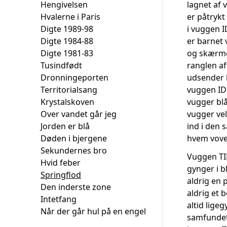
Hengivelsen
lagnet af 
Hvalerne i Paris
er påtrykt
Digte 1989-98
i vuggen 
Digte 1984-88
er barnet v
Digte 1981-83
og skærm
Tusindfødt
ranglen a
Dronningeporten
udsender 
Territorialsang
vuggen ID
Krystalskoven
vugger blå
Over vandet går jeg
vugger ve
Jorden er blå
ind i den 
Døden i bjergene
hvem vover
Sekundernes bro
Vuggen T
Hvid feber
gynger i 
Springflod
aldrig en 
Den inderste zone
aldrig et 
Intetfang
altid lige
Når der går hul på en engel
samfundets