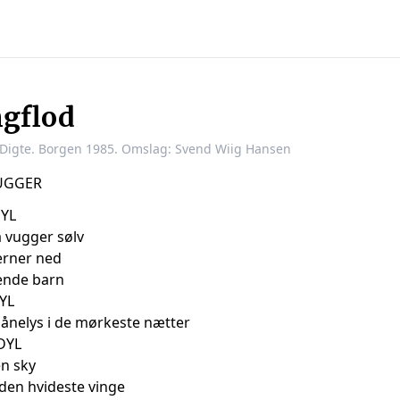
ngflod
 Digte. Borgen 1985. Omslag: Svend Wiig Hansen
VUGGER
DYL
 vugger sølv
erner ned
vende barn
YL
ånelys i de mørkeste nætter
IDYL
en sky
den hvideste vinge