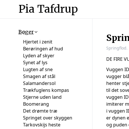
Pia Tafdrup
Bøger
Spri
Hjertet i zenit
Springflod.
Berøringen af hud
Lyden af skyer
DE FIRE 
Synet af lys
Lugten af sne
Vuggen I
Smagen af stål
vugger blå
Salamandersol
henter stj
Trækfuglens kompas
til det so
Stjerne uden land
vuggen ID
Boomerang
imiterer m
Det drømte træ
i vuggen 
Springet over skyggen
er dynen 
Tarkovskijs heste
og puden 