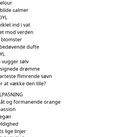
velour
 blide salmer
IDYL
iklet ind i vat
et mod verden
f blomster
bedøvende dufte
YL
 vugger sølv
lsignede drømme
sarteste flimrende søvn
 at vække den lille?
ILPASNING
blåt og formanende orange
passion
begær
gyldighed
 lige linjer